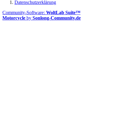
Datenschutzerklärung
Community-Software:
WoltLab Suite™
Motorcycle
by
Sonlong-Community.de