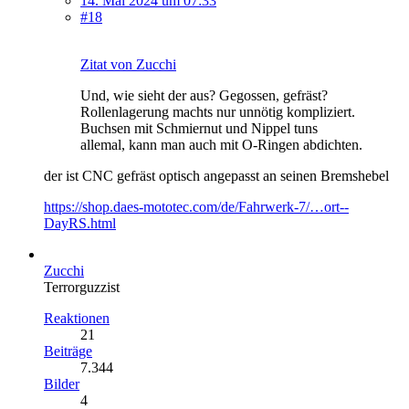
14. Mai 2024 um 07:33
#18
Zitat von Zucchi
Und, wie sieht der aus? Gegossen, gefräst?
Rollenlagerung machts nur unnötig kompliziert.
Buchsen mit Schmiernut und Nippel tuns
allemal, kann man auch mit O-Ringen abdichten.
der ist CNC gefräst optisch angepasst an seinen Bremshebel
https://shop.daes-mototec.com/de/Fahrwerk-7/…ort--
DayRS.html
Zucchi
Terrorguzzist
Reaktionen
21
Beiträge
7.344
Bilder
4