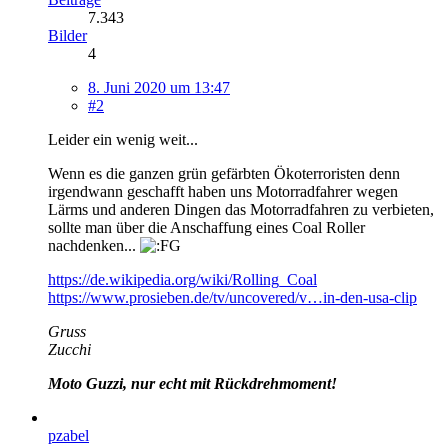
7.343
Bilder
4
8. Juni 2020 um 13:47
#2
Leider ein wenig weit...
Wenn es die ganzen grün gefärbten Ökoterroristen denn
irgendwann geschafft haben uns Motorradfahrer wegen
Lärms und anderen Dingen das Motorradfahren zu verbieten,
sollte man über die Anschaffung eines Coal Roller
nachdenken...
https://de.wikipedia.org/wiki/Rolling_Coal
https://www.prosieben.de/tv/uncovered/v…in-den-usa-clip
Gruss
Zucchi
Moto Guzzi, nur echt mit Rückdrehmoment!
pzabel