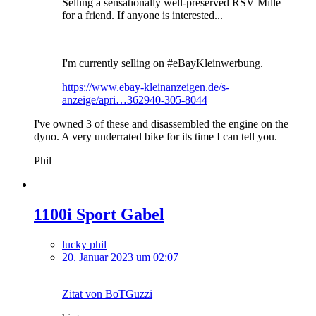
Selling a sensationally well-preserved RSV Mille
for a friend. If anyone is interested...
I'm currently selling on #eBayKleinwerbung.
https://www.ebay-kleinanzeigen.de/s-
anzeige/apri…362940-305-8044
I've owned 3 of these and disassembled the engine on the
dyno. A very underrated bike for its time I can tell you.
Phil
1100i Sport Gabel
lucky phil
20. Januar 2023 um 02:07
Zitat von BoTGuzzi