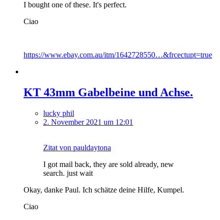
I bought one of these. It's perfect.
Ciao
https://www.ebay.com.au/itm/1642728550…&frcectupt=true
KT 43mm Gabelbeine und Achse.
lucky phil
2. November 2021 um 12:01
Zitat von pauldaytona
I got mail back, they are sold already, new
search. just wait
Okay, danke Paul. Ich schätze deine Hilfe, Kumpel.
Ciao