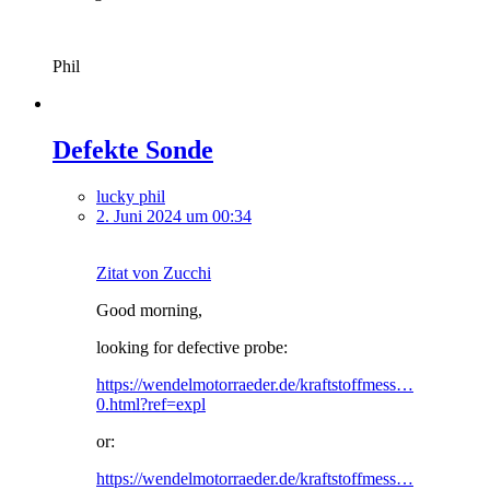
Phil
Defekte Sonde
lucky phil
2. Juni 2024 um 00:34
Zitat von Zucchi
Good morning,
looking for defective probe:
https://wendelmotorraeder.de/kraftstoffmess…
0.html?ref=expl
or:
https://wendelmotorraeder.de/kraftstoffmess…