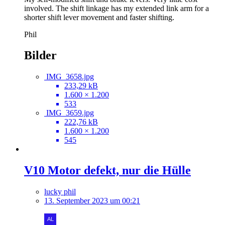
involved. The shift linkage has my extended link arm for a
shorter shift lever movement and faster shifting.
Phil
Bilder
IMG_3658.jpg
233,29 kB
1.600 × 1.200
533
IMG_3659.jpg
222,76 kB
1.600 × 1.200
545
V10 Motor defekt, nur die Hülle
lucky phil
13. September 2023 um 00:21