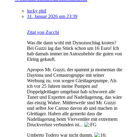
lucky phil
31. Januar 2026 um 23:39
Zitat von Zucchi
Was die dann wohl mit Dynozuschlag kosten?
Bei Guzzi lag das Stück schon um 16 Euro! Ich
hab damals immer im Autozubehör die guten von
Elring gekauft.
Apropos Mr. Guzzi, der spammt ja momentan die
Daytona und Centaurogruppe mit seiner
Werbung zu, von wegen Gleitlagerpumpe. Als
ich vor 25 Jahren meine Pumpen auf
Doppelgleitlager umgebaut hab schworen alle
Tuner und Experten auf Nadellagerung, das wäre
das einzig Wahre. Mittlerweile sind Mr. Guzzi
und selbst Joe Caruso davon ab und machen in
Gleitlager. Haben alle gemerkt dass die
Nadellagerung beim Vierventiler mit extremem
Druckverlust verbunden ist...
Umberto Todero war nicht dumm.