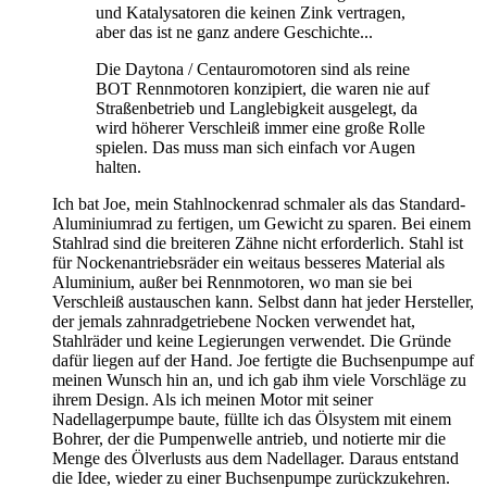
und Katalysatoren die keinen Zink vertragen,
aber das ist ne ganz andere Geschichte...
Die Daytona / Centauromotoren sind als reine
BOT Rennmotoren konzipiert, die waren nie auf
Straßenbetrieb und Langlebigkeit ausgelegt, da
wird höherer Verschleiß immer eine große Rolle
spielen. Das muss man sich einfach vor Augen
halten.
Ich bat Joe, mein Stahlnockenrad schmaler als das Standard-
Aluminiumrad zu fertigen, um Gewicht zu sparen. Bei einem
Stahlrad sind die breiteren Zähne nicht erforderlich. Stahl ist
für Nockenantriebsräder ein weitaus besseres Material als
Aluminium, außer bei Rennmotoren, wo man sie bei
Verschleiß austauschen kann. Selbst dann hat jeder Hersteller,
der jemals zahnradgetriebene Nocken verwendet hat,
Stahlräder und keine Legierungen verwendet. Die Gründe
dafür liegen auf der Hand. Joe fertigte die Buchsenpumpe auf
meinen Wunsch hin an, und ich gab ihm viele Vorschläge zu
ihrem Design. Als ich meinen Motor mit seiner
Nadellagerpumpe baute, füllte ich das Ölsystem mit einem
Bohrer, der die Pumpenwelle antrieb, und notierte mir die
Menge des Ölverlusts aus dem Nadellager. Daraus entstand
die Idee, wieder zu einer Buchsenpumpe zurückzukehren.