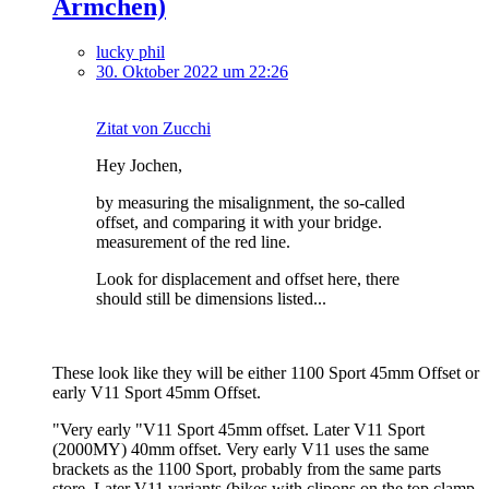
Ärmchen)
lucky phil
30. Oktober 2022 um 22:26
Zitat von Zucchi
Hey Jochen,
by measuring the misalignment, the so-called
offset, and comparing it with your bridge.
measurement of the red line.
Look for displacement and offset here, there
should still be dimensions listed...
These look like they will be either 1100 Sport 45mm Offset or
early V11 Sport 45mm Offset.
"Very early "V11 Sport 45mm offset. Later V11 Sport
(2000MY) 40mm offset. Very early V11 uses the same
brackets as the 1100 Sport, probably from the same parts
store. Later V11 variants (bikes with clipons on the top clamp