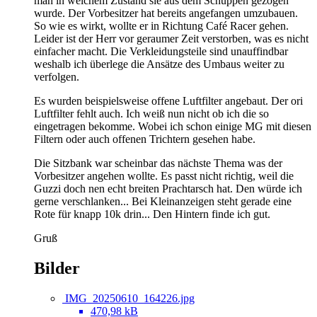
man in welchem Zustand sie aus dem Schuppen gezogen
wurde. Der Vorbesitzer hat bereits angefangen umzubauen.
So wie es wirkt, wollte er in Richtung Café Racer gehen.
Leider ist der Herr vor geraumer Zeit verstorben, was es nicht
einfacher macht. Die Verkleidungsteile sind unauffindbar
weshalb ich überlege die Ansätze des Umbaus weiter zu
verfolgen.
Es wurden beispielsweise offene Luftfilter angebaut. Der ori
Luftfilter fehlt auch. Ich weiß nun nicht ob ich die so
eingetragen bekomme. Wobei ich schon einige MG mit diesen
Filtern oder auch offenen Trichtern gesehen habe.
Die Sitzbank war scheinbar das nächste Thema was der
Vorbesitzer angehen wollte. Es passt nicht richtig, weil die
Guzzi doch nen echt breiten Prachtarsch hat. Den würde ich
gerne verschlanken... Bei Kleinanzeigen steht gerade eine
Rote für knapp 10k drin... Den Hintern finde ich gut.
Gruß
Bilder
IMG_20250610_164226.jpg
470,98 kB