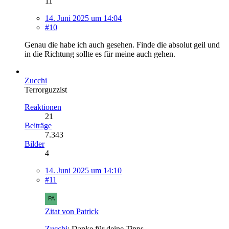
11
14. Juni 2025 um 14:04
#10
Genau die habe ich auch gesehen. Finde die absolut geil und
in die Richtung sollte es für meine auch gehen.
Zucchi
Terrorguzzist
Reaktionen
21
Beiträge
7.343
Bilder
4
14. Juni 2025 um 14:10
#11
Zitat von Patrick
Zucchi
: Danke für deine Tipps.