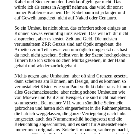
Kabel und Stecker um den Lenkkopf geht gar nicht. Das
würde ich als erstes in Angriff nehmen, das wird dir sonst
immer Probleme machen. Der Kabelbaum ist ja länger und
auf Geweih ausgelegt, nicht auf Naked oder Centauro.
So ein Umbau ist nicht ohne, das erfordert schon einiges an
Können sowas vernünftig umzusetzen. Das will ich dir nicht
absprechen, aber es kostet, Zeit und Geld. Die meisten
verunstalteten ZRR Guzzis sind auf Optik umgebaut, die
Arbeiten zum Teil sowas von unmöglich umgesetzt das hast
du noch nicht gesehen. Selbst von in der Szene hochgelobten
Tunern hab ich schon solchen Murks gesehen, in der Hand
gehabt und wieder zurückgebaut.
Nichts gegen gute Umbauten, aber oft sind Grenzen gesetzt,
dann scheiterts am Können, am Design, und es kommen so
verunstaltetet Kisten wie von Paul verlinkt dabei raus. Ist nun
alles Geschmackssache, aber richtig schöne Umbauten wie
von Moewe und Paul zum Beispiel, die sind nicht mal eben
so umgesetzt. Bei meiner V11 waren sämtliche Seitenteile
gebrochen und hatten sich eingearbeitet in die Rahmenplatten,
die hab ich weggelassen, die ganze Verriegelung nach links
umgesetzt, auch das Nummernschild hochgesetzt und die
Beleuchtung abgeschnitten, und es sieht für Außenstehende
immer noch original aus. Solche Umbauten, sauber gemacht,