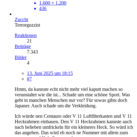
1.600 × 1.200
436
Zucchi
Terrorguzzist
Reaktionen
21
Beiträge
7.343
Bilder
4
13. Juni 2025 um 18:15
#7
Hmm, da kannste echt nicht mehr viel kaputt machen so
verunstaltet wie die ist... Schade um eine schöne Sport. Was
geht in manchen Menschen nur vor? Für sowas gibts doch
Japaner. Auch schade um die Verkleidung.
Ich würde nen Centauro oder V 11 Luftfilterkasten und V 11
Heckrahmen einbauen. Den V 11 Heckrahmen kannste auch
nach belieben umfrickeln für ein kleineres Heck. So würd ich
das angehen. Das wird eh noch ne Nummer mit allem zum