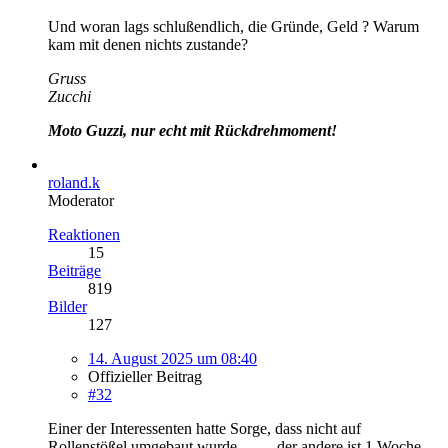
Und woran lags schlußendlich, die Gründe, Geld ? Warum
kam mit denen nichts zustande?
Gruss
Zucchi
Moto Guzzi, nur echt mit Rückdrehmoment!
roland.k
Moderator
Reaktionen
15
Beiträge
819
Bilder
127
14. August 2025 um 08:40
Offizieller Beitrag
#32
Einer der Interessenten hatte Sorge, dass nicht auf
Rollenstößel umgebaut wurde ......., der andere ist 1 Woche