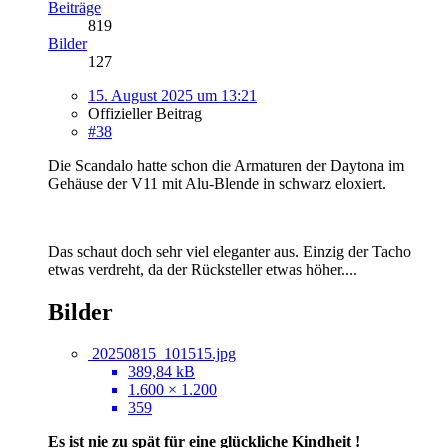
Beiträge
819
Bilder
127
15. August 2025 um 13:21
Offizieller Beitrag
#38
Die Scandalo hatte schon die Armaturen der Daytona im
Gehäuse der V11 mit Alu-Blende in schwarz eloxiert.
Das schaut doch sehr viel eleganter aus. Einzig der Tacho
etwas verdreht, da der Rücksteller etwas höher....
Bilder
20250815_101515.jpg
389,84 kB
1.600 × 1.200
359
Es ist nie zu spät für eine glückliche Kindheit !