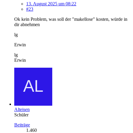
13. August 2025 um 08:22
#23
Ok kein Problem, was soll der "makellose" kosten, würde in
dir abnehmen
lg
Erwin
lg
Erwin
Alteisen
Schüler
Beiträge
1.460