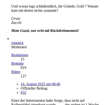
Und woran lags schlußendlich, die Gründe, Geld ? Warum
kam mit denen nichts zustande?
Gruss
Zucchi
Moto Guzzi, nur echt mit Rückdrehmoment!
roland.k
Moderator
Reaktionen
15
Beiträge
819
Bilder
127
14. August 2025 um 08:40
Offizieller Beitrag
#32
Einer der Interessenten hatte Sorge, dass nicht auf
Rollenstößel umgebaut wurde ......., der andere ist 1 Woche