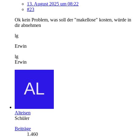
13. August 2025 um 08:22
#23
Ok kein Problem, was soll der "makellose" kosten, würde in
dir abnehmen
lg
Erwin
lg
Erwin
Alteisen
Schüler
Beiträge
1.460