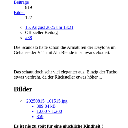
Beiträge
819
Bilder
127
15. August 2025 um 13:21
Offizieller Beitrag
#38
Die Scandalo hatte schon die Armaturen der Daytona im
Gehäuse der V11 mit Alu-Blende in schwarz eloxiert.
Das schaut doch sehr viel eleganter aus. Einzig der Tacho
etwas verdreht, da der Rücksteller etwas höher....
Bilder
20250815_101515.jpg
389,84 kB
1.600 × 1.200
359
Es ist nie zu spät für eine glückliche Kindheit !