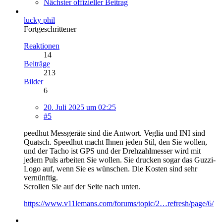
Nächster offizieller Beitrag
lucky phil
Fortgeschrittener
Reaktionen
14
Beiträge
213
Bilder
6
20. Juli 2025 um 02:25
#5
peedhut Messgeräte sind die Antwort. Veglia und INI sind
Quatsch. Speedhut macht Ihnen jeden Stil, den Sie wollen,
und der Tacho ist GPS und der Drehzahlmesser wird mit
jedem Puls arbeiten Sie wollen. Sie drucken sogar das Guzzi-
Logo auf, wenn Sie es wünschen. Die Kosten sind sehr
vernünftig.
Scrollen Sie auf der Seite nach unten.
https://www.v11lemans.com/forums/topic/2…refresh/page/6/