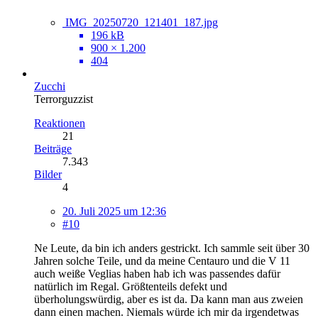
IMG_20250720_121401_187.jpg
196 kB
900 × 1.200
404
Zucchi
Terrorguzzist
Reaktionen
21
Beiträge
7.343
Bilder
4
20. Juli 2025 um 12:36
#10
Ne Leute, da bin ich anders gestrickt. Ich sammle seit über 30
Jahren solche Teile, und da meine Centauro und die V 11
auch weiße Veglias haben hab ich was passendes dafür
natürlich im Regal. Größtenteils defekt und
überholungswürdig, aber es ist da. Da kann man aus zweien
dann einen machen. Niemals würde ich mir da irgendetwas