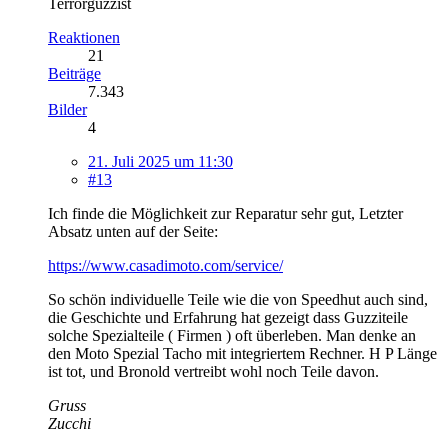
Terrorguzzist
Reaktionen
21
Beiträge
7.343
Bilder
4
21. Juli 2025 um 11:30
#13
Ich finde die Möglichkeit zur Reparatur sehr gut, Letzter
Absatz unten auf der Seite:
https://www.casadimoto.com/service/
So schön individuelle Teile wie die von Speedhut auch sind,
die Geschichte und Erfahrung hat gezeigt dass Guzziteile
solche Spezialteile ( Firmen ) oft überleben. Man denke an
den Moto Spezial Tacho mit integriertem Rechner. H P Länge
ist tot, und Bronold vertreibt wohl noch Teile davon.
Gruss
Zucchi