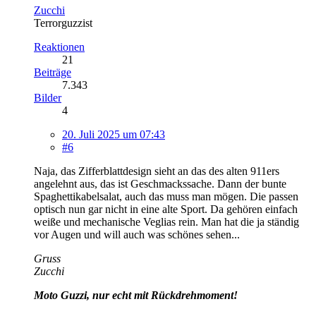
Zucchi
Terrorguzzist
Reaktionen
21
Beiträge
7.343
Bilder
4
20. Juli 2025 um 07:43
#6
Naja, das Zifferblattdesign sieht an das des alten 911ers
angelehnt aus, das ist Geschmackssache. Dann der bunte
Spaghettikabelsalat, auch das muss man mögen. Die passen
optisch nun gar nicht in eine alte Sport. Da gehören einfach
weiße und mechanische Veglias rein. Man hat die ja ständig
vor Augen und will auch was schönes sehen...
Gruss
Zucchi
Moto Guzzi, nur echt mit Rückdrehmoment!