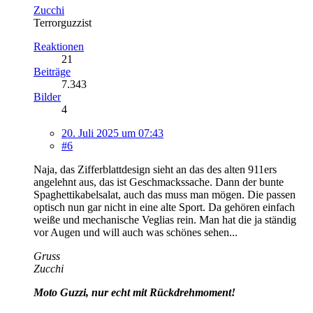
Zucchi
Terrorguzzist
Reaktionen
21
Beiträge
7.343
Bilder
4
20. Juli 2025 um 07:43
#6
Naja, das Zifferblattdesign sieht an das des alten 911ers
angelehnt aus, das ist Geschmackssache. Dann der bunte
Spaghettikabelsalat, auch das muss man mögen. Die passen
optisch nun gar nicht in eine alte Sport. Da gehören einfach
weiße und mechanische Veglias rein. Man hat die ja ständig
vor Augen und will auch was schönes sehen...
Gruss
Zucchi
Moto Guzzi, nur echt mit Rückdrehmoment!