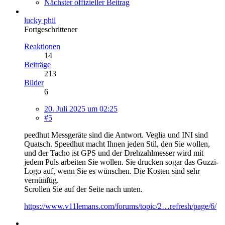
Nächster offizieller Beitrag
lucky phil
Fortgeschrittener
Reaktionen
14
Beiträge
213
Bilder
6
20. Juli 2025 um 02:25
#5
peedhut Messgeräte sind die Antwort. Veglia und INI sind
Quatsch. Speedhut macht Ihnen jeden Stil, den Sie wollen,
und der Tacho ist GPS und der Drehzahlmesser wird mit
jedem Puls arbeiten Sie wollen. Sie drucken sogar das Guzzi-
Logo auf, wenn Sie es wünschen. Die Kosten sind sehr
vernünftig.
Scrollen Sie auf der Seite nach unten.
https://www.v11lemans.com/forums/topic/2…refresh/page/6/