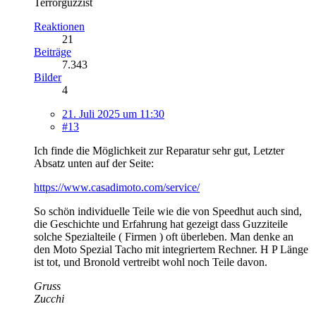
Terrorguzzist
Reaktionen
21
Beiträge
7.343
Bilder
4
21. Juli 2025 um 11:30
#13
Ich finde die Möglichkeit zur Reparatur sehr gut, Letzter
Absatz unten auf der Seite:
https://www.casadimoto.com/service/
So schön individuelle Teile wie die von Speedhut auch sind,
die Geschichte und Erfahrung hat gezeigt dass Guzziteile
solche Spezialteile ( Firmen ) oft überleben. Man denke an
den Moto Spezial Tacho mit integriertem Rechner. H P Länge
ist tot, und Bronold vertreibt wohl noch Teile davon.
Gruss
Zucchi