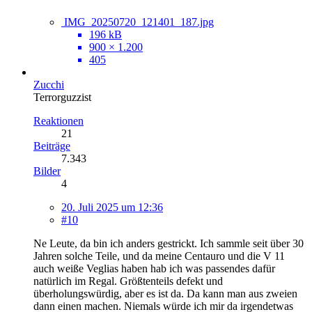
IMG_20250720_121401_187.jpg
196 kB
900 × 1.200
405
Zucchi
Terrorguzzist
Reaktionen
21
Beiträge
7.343
Bilder
4
20. Juli 2025 um 12:36
#10
Ne Leute, da bin ich anders gestrickt. Ich sammle seit über 30
Jahren solche Teile, und da meine Centauro und die V 11
auch weiße Veglias haben hab ich was passendes dafür
natürlich im Regal. Größtenteils defekt und
überholungswürdig, aber es ist da. Da kann man aus zweien
dann einen machen. Niemals würde ich mir da irgendetwas