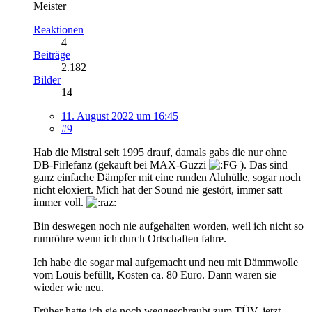
Meister
Reaktionen
4
Beiträge
2.182
Bilder
14
11. August 2022 um 16:45
#9
Hab die Mistral seit 1995 drauf, damals gabs die nur ohne
DB-Firlefanz (gekauft bei MAX-Guzzi
). Das sind
ganz einfache Dämpfer mit eine runden Aluhülle, sogar noch
nicht eloxiert. Mich hat der Sound nie gestört, immer satt
immer voll.
Bin deswegen noch nie aufgehalten worden, weil ich nicht so
rumröhre wenn ich durch Ortschaften fahre.
Ich habe die sogar mal aufgemacht und neu mit Dämmwolle
vom Louis befüllt, Kosten ca. 80 Euro. Dann waren sie
wieder wie neu.
Früher hatte ich sie noch weggeschraubt zum TÜV, jetzt