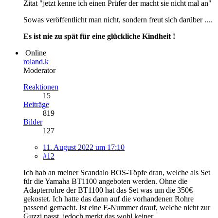
Zitat "jetzt kenne ich einen Prüfer der macht sie nicht mal an"
Sowas veröffentlicht man nicht, sondern freut sich darüber ....
Es ist nie zu spät für eine glückliche Kindheit !
Online
roland.k
Moderator
Reaktionen
15
Beiträge
819
Bilder
127
11. August 2022 um 17:10
#12
Ich hab an meiner Scandalo BOS-Töpfe dran, welche als Set
für die Yamaha BT1100 angeboten werden. Ohne die
Adapterrohre der BT1100 hat das Set was um die 350€
gekostet. Ich hatte das dann auf die vorhandenen Rohre
passend gemacht. Ist eine E-Nummer drauf, welche nicht zur
Guzzi passt, jedoch merkt das wohl keiner.