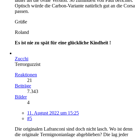
lauter als die ovale Version. So zumindest von Paul berichtet.
Optisch würde die Carbon-Variante natürlich gut an die Corsa
passen.
Grüße
Roland
Es ist nie zu spät für eine glückliche Kindheit !
Zucchi
Terrorguzzist
Reaktionen
21
Beiträge
7.343
Bilder
4
11. August 2022 um 15:25
#5
Die originalen Lafranconi sind doch nicht lasch. Wo ist denn
die originale Termignonianlage abgeblieben? Die lag jeder