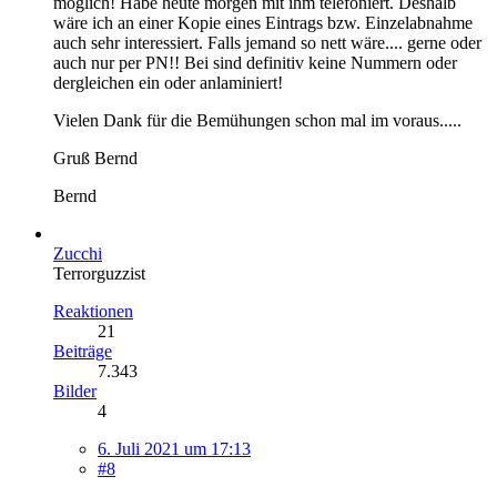
möglich! Habe heute morgen mit ihm telefoniert. Deshalb
wäre ich an einer Kopie eines Eintrags bzw. Einzelabnahme
auch sehr interessiert. Falls jemand so nett wäre.... gerne oder
auch nur per PN!! Bei sind definitiv keine Nummern oder
dergleichen ein oder anlaminiert!
Vielen Dank für die Bemühungen schon mal im voraus.....
Gruß Bernd
Bernd
Zucchi
Terrorguzzist
Reaktionen
21
Beiträge
7.343
Bilder
4
6. Juli 2021 um 17:13
#8